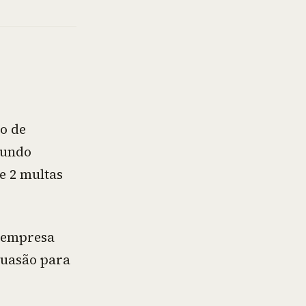
o de
gundo
e 2 multas
a empresa
ssuasão para