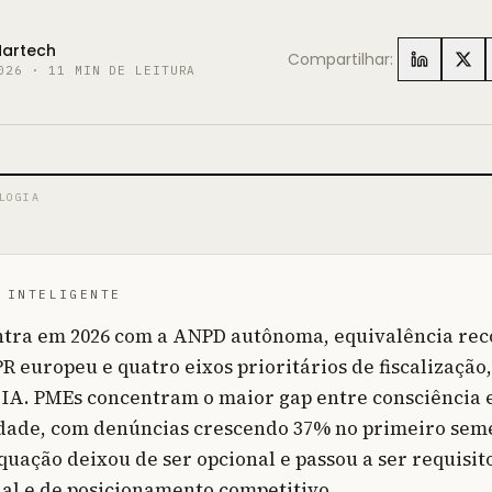
Martech
Compartilhar:
026
·
11
MIN DE LEITURA
LOGIA
 INTELIGENTE
tra em 2026 com a ANPD autônoma, equivalência re
R europeu e quatro eixos prioritários de fiscalização,
 IA. PMEs concentram o maior gap entre consciência 
ade, com denúncias crescendo 37% no primeiro sem
quação deixou de ser opcional e passou a ser requisit
al e de posicionamento competitivo.