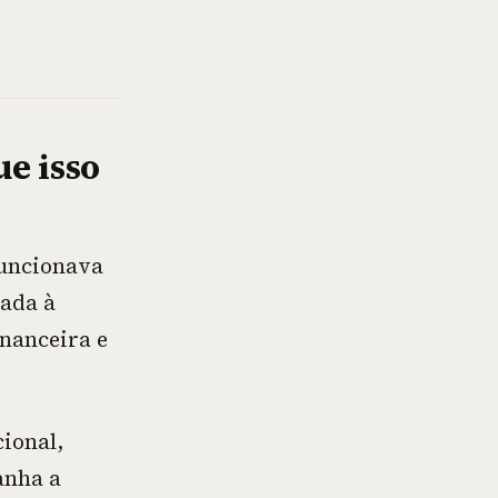
e isso
funcionava
lada à
inanceira e
ional,
anha a