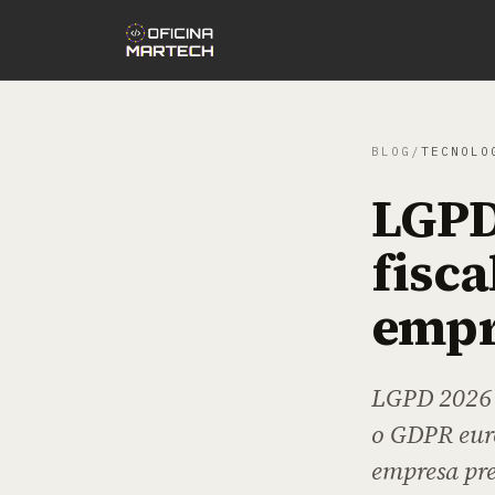
BLOG
/
TECNOLO
LGPD
fisca
empr
LGPD 2026 
o GDPR euro
empresa pre