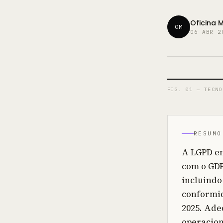
Oficina 
OM
06 ABR 2
FIG. 01 —
TECNO
RESUMO
A LGPD en
com o GDP
incluindo
conformid
2025. Ade
operacion