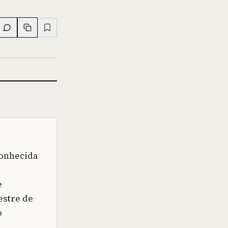
conhecida
e
estre de
o