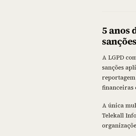
5 anos 
sançõe
A LGPD comp
sanções apl
reportagem 
financeiras
A única mul
Telekall In
organizaçõe