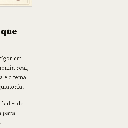
o que
vigor em
nomia real,
a e o tema
gulatória.
ridades de
a para
.