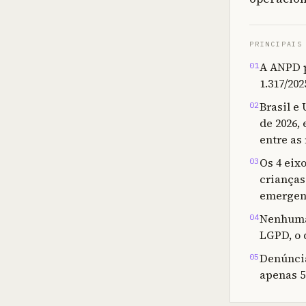
PRINCIPAIS
A ANPD p
01
1.317/20
Brasil e
02
de 2026,
entre as 
Os 4 eixo
03
crianças
emergen
Nenhuma 
04
LGPD, o 
Denúncia
05
apenas 