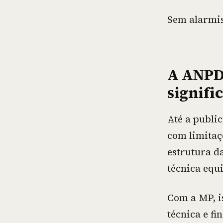
Sem alarmis
A ANPD 
signifi
Até a publi
com limitaç
estrutura d
técnica equ
Com a MP, i
técnica e f