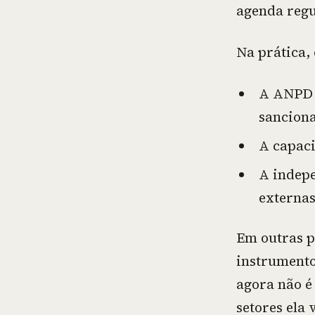
agenda regu
Na prática,
A ANPD p
sancion
A capaci
A indep
externas
Em outras p
instrumento
agora não é
setores ela v