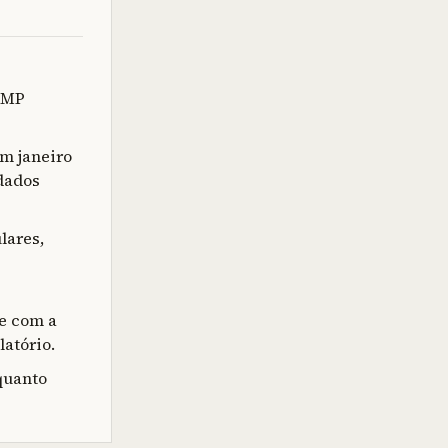
a MP
m janeiro
 dados
lares,
e com a
atório.
quanto