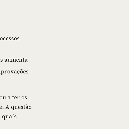
ocessos
os aumenta
aprovações
ou a ter os
. A questão
m quais