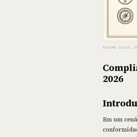
RESUMO VISUAL D
Compli
2026
Introd
Em um cenár
conformidad