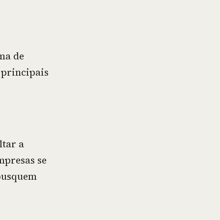
ma de
 principais
ltar a
mpresas se
 busquem