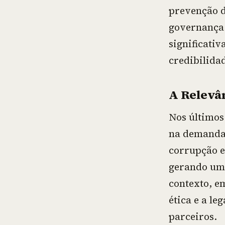
prevenção de
governança.
significativ
credibilida
A Relevâ
Nos últimos
na demanda 
corrupção e
gerando um 
contexto, 
ética e a le
parceiros.