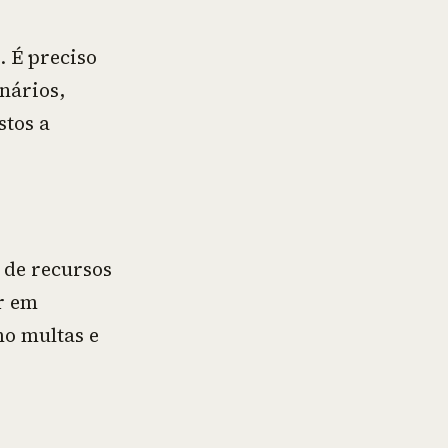
. É preciso
onários,
tos a
 de recursos
r em
mo multas e