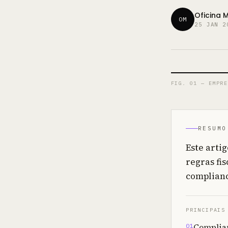
Oficina 
OM
25 JAN 2
FIG. 01 —
EMPRE
RESUMO
Este arti
regras fis
complianc
PRINCIPAIS
Complian
01