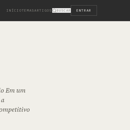
INÍCIO
TEMAS
ARTIGOS
BUSCAR
ENTRAR
ção Em um
 a
competitivo