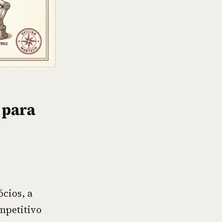
 para
cios, a
mpetitivo