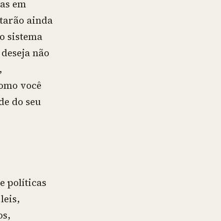
vas em
starão ainda
o sistema
 deseja não
,
como você
de do seu
e políticas
eis,
os,