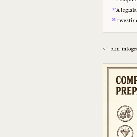
A legisl
02
Investir
03
<!--ofm-infogr