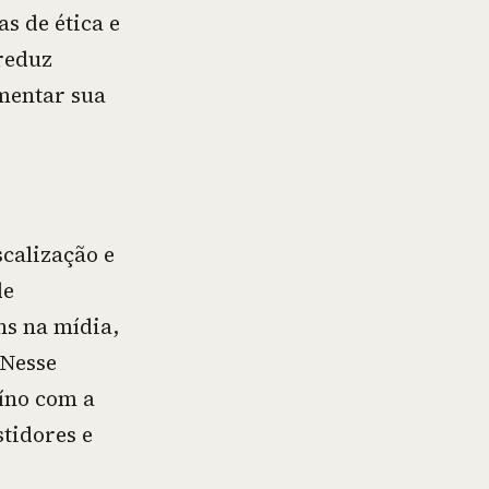
s de ética e
reduz
umentar sua
scalização e
de
ns na mídia,
 Nesse
íno com a
stidores e