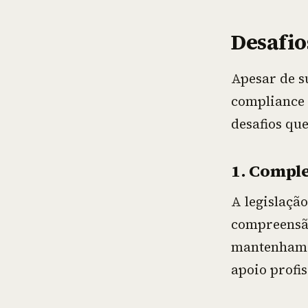
Desafio
Apesar de s
compliance 
desafios qu
1. Compl
A legislação
compreensão
mantenham a
apoio profi