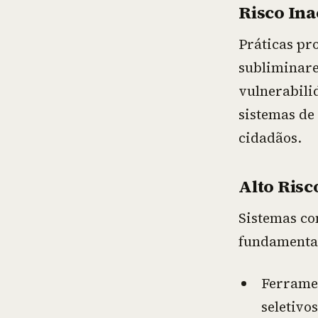
Risco Ina
Práticas pr
subliminar
vulnerabili
sistemas de
cidadãos.
Alto Risc
Sistemas co
fundamentais
Ferramen
seletivos