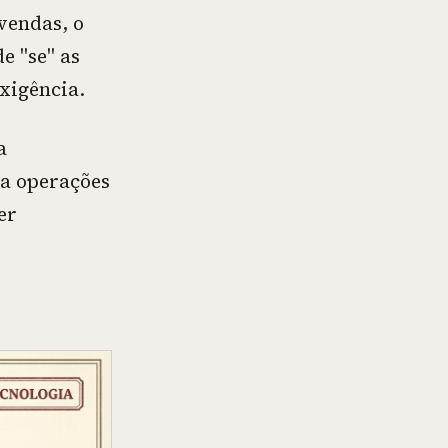
vendas, o
e "se" as
xigência.
a
ra operações
er