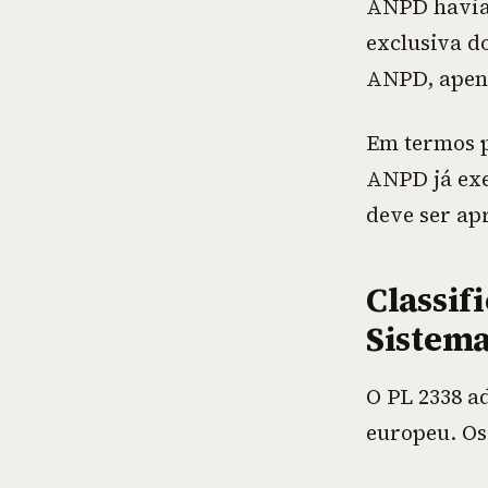
ANPD havia 
exclusiva d
ANPD, apena
Em termos p
ANPD já exe
deve ser ap
Classif
Sistema
O PL 2338 a
europeu. Os