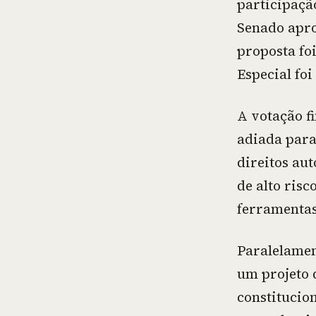
participaçã
Senado apro
proposta fo
Especial foi
A votação fi
adiada para
direitos au
de alto ris
ferramentas
Paralelamen
um projeto 
constitucion