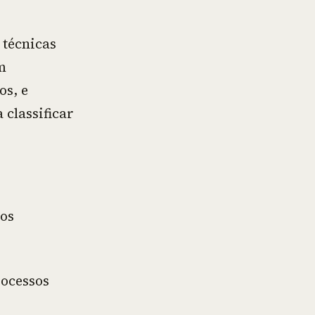
 técnicas
m
os, e
 classificar
tos
rocessos