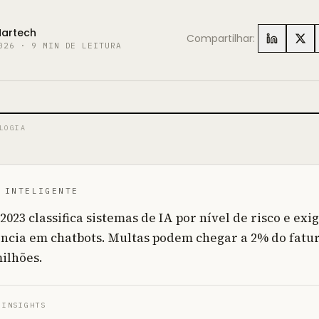
Martech
Compartilhar:
026
·
9
MIN DE LEITURA
LOGIA
 INTELIGENTE
2023 classifica sistemas de IA por nível de risco e exi
ncia em chatbots. Multas podem chegar a 2% do fat
milhões.
 INSIGHTS