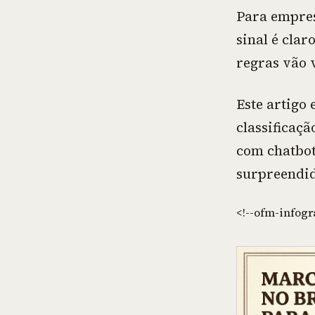
Para empres
sinal é clar
regras vão 
Este artigo 
classificaç
com chatbots
surpreendi
<!--ofm-infogr