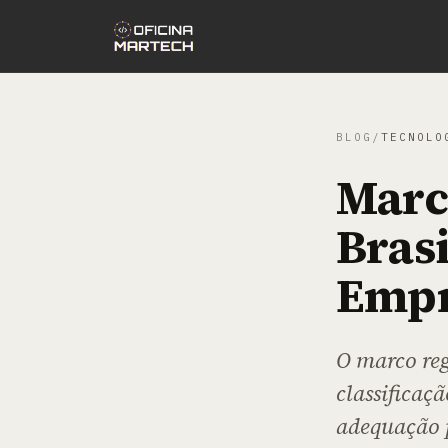
BLOG
/
TECNOLO
Marc
Bras
Empr
O marco reg
classificaçã
adequação 