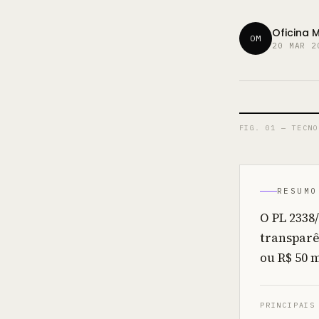
Oficina 
OM
20 MAR 2
FIG. 01 —
TECNO
RESUMO
O PL 2338/
transparê
ou R$ 50 
PRINCIPAIS