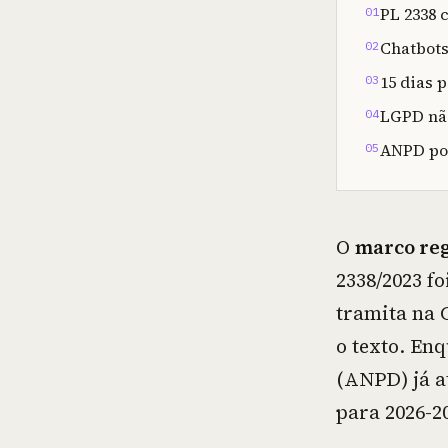
PL 2338 c
01
Chatbots
02
15 dias 
03
LGPD não
04
ANPD pos
05
O
marco reg
2338/2023 f
tramita na 
o texto. En
(ANPD) já a
para 2026-2