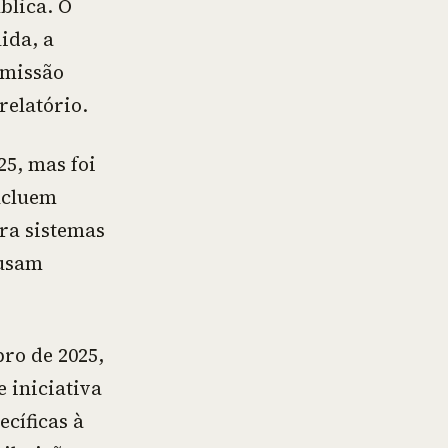
blica. O
ida, a
omissão
relatório.
25, mas foi
ncluem
ara sistemas
 usam
ro de 2025,
 iniciativa
cíficas à