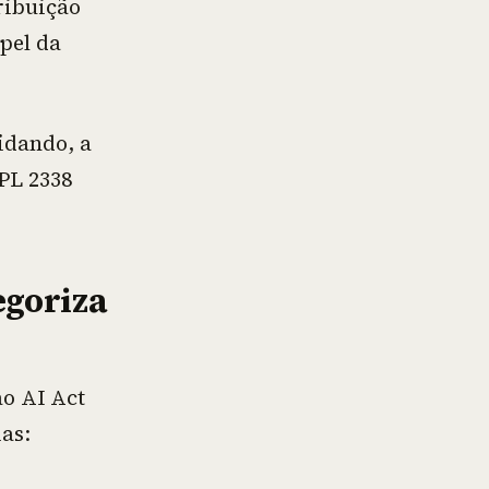
ribuição
pel da
idando, a
PL 2338
egoriza
o AI Act
as: